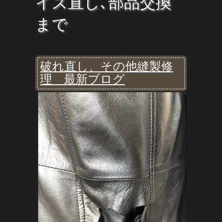
イズ直し､部品交換
まで
破れ直し、その他縫製修
理 最新ブログ