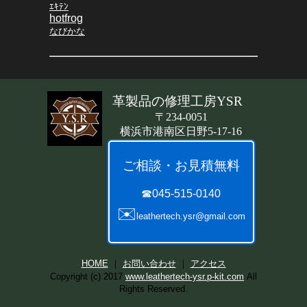
ｴｷﾃﾝ
hotfrog
なびかな
革製品の修理工房YSR
〒234-0051
横浜市港南区日野5-17-16
ご相談・お見積無料
☎045-515-0140
✉️
leathertech.ysr@gmail.com
HOME
｜
お問い合わせ
｜
アクセス
Copyright (c) 2017
www.leathertech-ysr.p-kit.com
All
Rights Reserved.