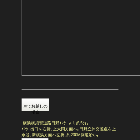
車でお越しの
場合
横浜横須賀道路
日野ｲﾝﾀｰより約5分｡
ｲﾝﾀｰ出口を右折､上大岡方面へ｡日野立体交差点を上
永谷､新横浜方面へ左折､約200M側道沿い｡