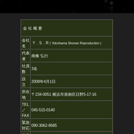
会 社 概 要
会社
Y．S．R
( Yokohama Shonan Reproduction )
名
代表
南條 弘行
者
社員
3名
数
設
2008年4月1日
立
所在
〒234-0051 横浜市港南区日野5-17-16
地
TEL
／
045-515-0140
FAX
緊急
090-3062-9585
対応