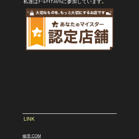
私達はﾁｰﾑﾏｲﾅｽ6%に参加しています
｡
LINK
修理.COM