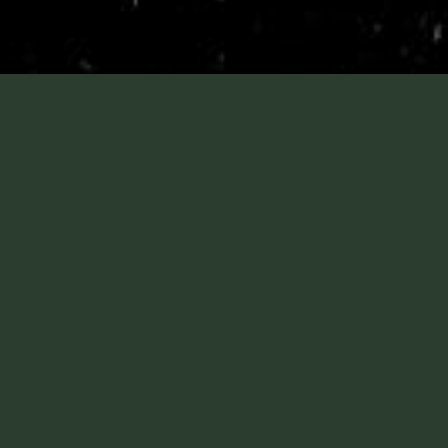
◆YSRでは適正価格にてサービスを心掛けておりま
す｡
ご予算に合わせた修理､リペア方法をご提案致しま
す｡ 過剰なサービスメニュｰのお勧めは致しません｡
まずはお気軽にご相談ください｡
◆宅配ご利用の場合はお客様のご負担とさせていた
だきます｡
◆表示価格は全て税込みの料金となります｡
染め直し､補修 料金表
ステアリ
運転席 1
項 目
後部座席
ング
人掛け
￥18000
￥20000
￥20000
破れ､傷､擦れ､退色等