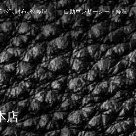
ﾞｯｸﾞ､財布､靴修理
自動車レザーシート修理
本店