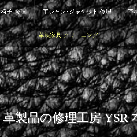
革椅子 修理
革ジャン･ジャケット 修理
革ﾊ
革製家具 クリーニング
革製品の修理工房 YSR 