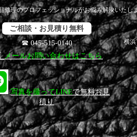
品修理のプロフェッショナルがお悩み解決いたし
ご相談・お見積り無料
横浜
☎ 045-515-0140
️
メールお問い合わせはこちら
写真を撮ってLINE
で無料お見
積り