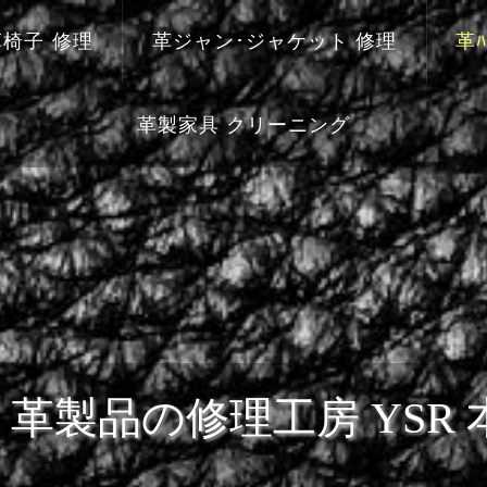
革椅子 修理
革ジャン･ジャケット 修理
革ﾊ
革製家具 クリーニング
革製品の修理工房 YSR 