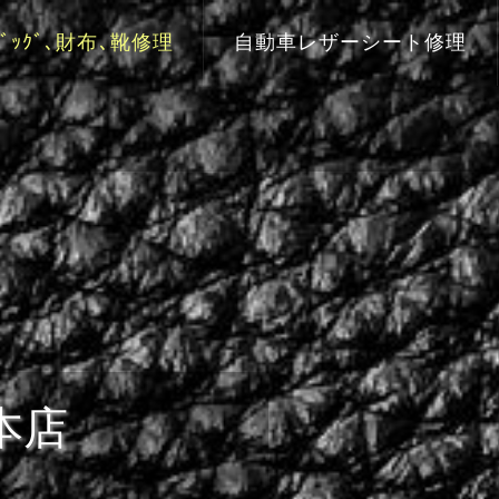
ﾞｯｸﾞ､財布､靴修理
自動車レザーシート修理
本店